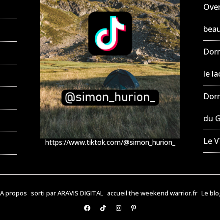
Over
beau
Dorm
le l
Dorm
du 
Le V
https://www.tiktok.com/@simon_hurion_
A propos
sorti par ARAVIS DIGITAL
accueil the weekend warrior.fr
Le blo