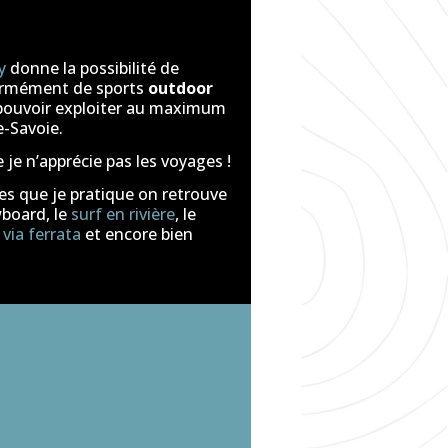
y
donne la possibilité de
ormément de sports
outdoor
e pouvoir exploiter au maximum
e-Savoie.
 je n’apprécie pas les voyages !
nes que je pratique on retrouve
wboard, le
surf en rivière
, le
a
via ferrata
et encore bien