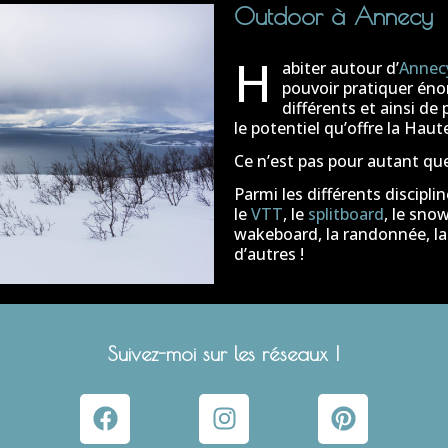
Outdoor à Annecy
H
abiter autour d’
Annec
pouvoir pratiquer én
différents et ainsi d
le potentiel qu’offre la Haut
Ce n’est pas pour autant que
Parmi les différents discipli
le
VTT
, le
splitboard
, le sno
wakeboard, la randonnée, l
d’autres !
Suivez-moi sur les réseaux !