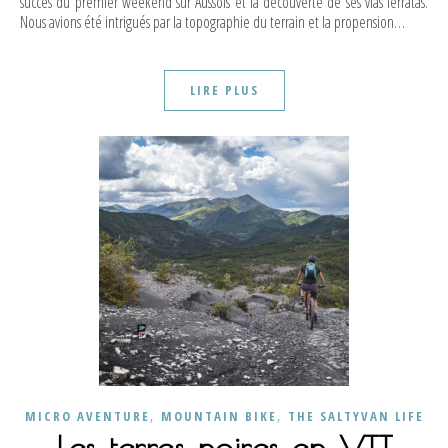
succès du premier weekend sur Aussois et la découverte de ses vias ferratas.
Nous avions été intrigués par la topographie du terrain et la propension…
LIRE PLUS
,
,
MICRO AVENTURE
MOUNTAIN BIKE
THE SALTYVAN LIFE
Les terres noires en VTT