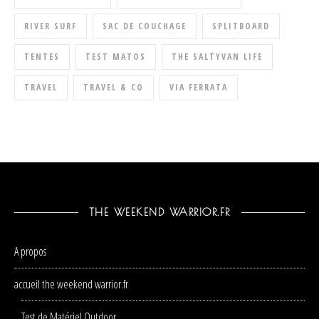
RIVER SURF
SAC DE COUCHAGE
SPLITBOARD
TENTES
TEST MATOS
THE SALTYVAN LIFE
TRAVEL
TRAVEL & CO
VIA FERRATA
THE WEEKEND WARRIOR.FR
A propos
accueil the weekend warrior.fr
Test de Matériel Outdoor