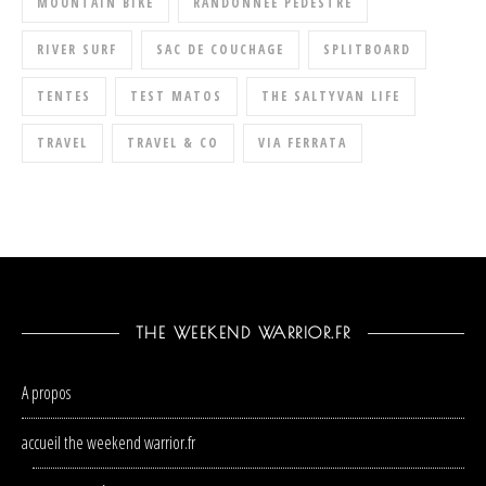
MOUNTAIN BIKE
RANDONNÉE PÉDESTRE
RIVER SURF
SAC DE COUCHAGE
SPLITBOARD
TENTES
TEST MATOS
THE SALTYVAN LIFE
TRAVEL
TRAVEL & CO
VIA FERRATA
THE WEEKEND WARRIOR.FR
A propos
accueil the weekend warrior.fr