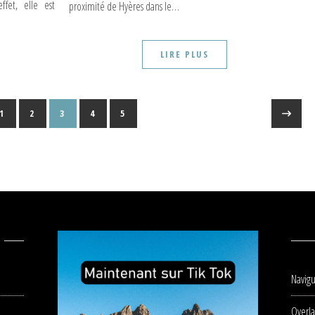
fet, elle est
proximité de Hyères dans le…
LIRE PLUS
1
2
3
4
5
Navigu
Overla