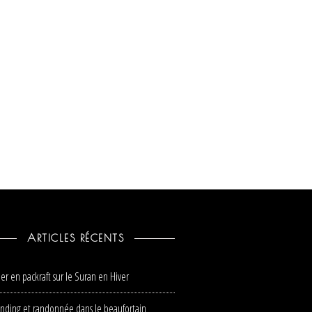
ARTICLES RÉCENTS
er en packraft sur le Suran en Hiver
nding et randonnée dans le beaufortain