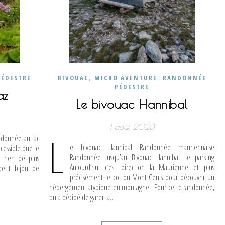
,
,
ÉDESTRE
BIVOUAC
MICRO AVENTURE
RANDONNÉE
PÉDESTRE
az
Le bivouac Hannibal
1 août 2023
ndonnée au lac
L
e bivouac Hannibal Randonnée mauriennaise
cessible que le
Randonnée jusqu’au Bivouac Hannibal Le parking
 rien de plus
Aujourd’hui c’est direction la Maurienne et plus
petit bijou de
précisément le col du Mont-Cenis pour découvrir un
hébergement atypique en montagne ! Pour cette randonnée,
on a décidé de garer la…