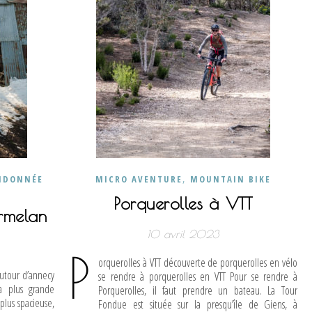
,
NDONNÉE
MICRO AVENTURE
MOUNTAIN BIKE
Porquerolles à VTT
rmelan
10 avril 2023
P
orquerolles à VTT découverte de porquerolles en vélo
utour d’annecy
se rendre à porquerolles en VTT Pour se rendre à
a plus grande
Porquerolles, il faut prendre un bateau. La Tour
plus spacieuse,
Fondue est située sur la presqu’île de Giens, à