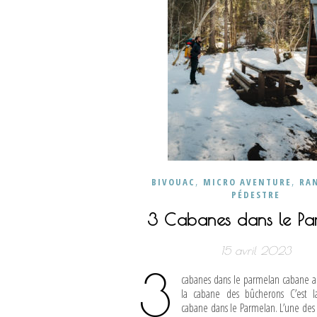
,
,
BIVOUAC
MICRO AVENTURE
RA
PÉDESTRE
3 Cabanes dans le Pa
15 avril 2023
3
cabanes dans le parmelan cabane a
la cabane des bûcherons C’est l
cabane dans le Parmelan. L’une des 