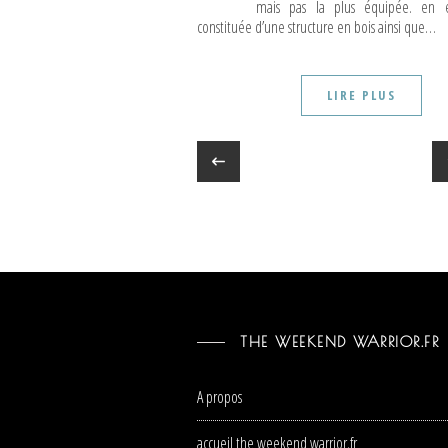
mais pas la plus équipée. en ef
constituée d’une structure en bois ainsi que…
LIRE PLUS
THE WEEKEND WARRIOR.FR
A propos
accueil the weekend warrior.fr