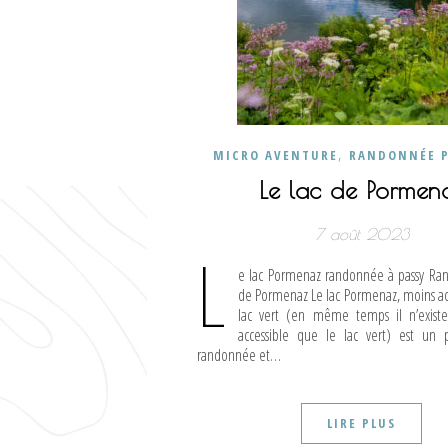
,
MICRO AVENTURE
RANDONNÉE P
Le lac de Pormen
7 août 2023
L
e lac Pormenaz randonnée à passy Ra
de Pormenaz Le lac Pormenaz, moins ac
lac vert (en même temps il n’existe
accessible que le lac vert) est un 
randonnée et…
LIRE PLUS