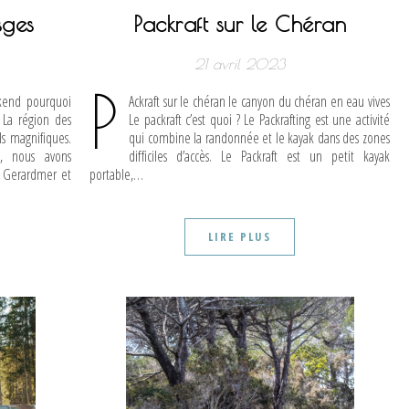
sges
Packraft sur le Chéran
21 avril 2023
P
kend pourquoi
Ackraft sur le chéran le canyon du chéran en eau vives
? La région des
Le packraft c’est quoi ? Le Packrafting est une activité
ls magnifiques.
qui combine la randonnée et le kayak dans des zones
, nous avons
difficiles d’accès. Le Packraft est un petit kayak
e Gerardmer et
portable,…
LIRE PLUS