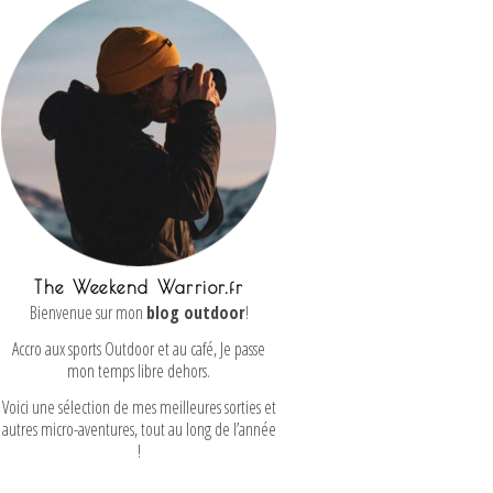
The Weekend Warrior.fr
Bienvenue sur mon
blog outdoor
!
Accro aux sports Outdoor et au café, Je passe
mon temps libre dehors.
Voici une sélection de mes meilleures sorties et
autres micro-aventures, tout au long de l’année
!