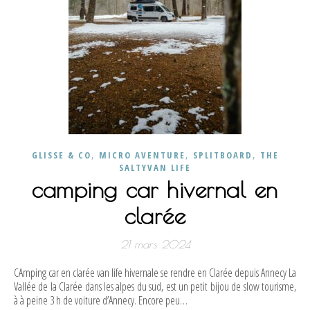
,
,
,
GLISSE & CO
MICRO AVENTURE
SPLITBOARD
THE
SALTYVAN LIFE
camping car hivernal en
clarée
21 mars 2024
CAmping car en clarée van life hivernale se rendre en Clarée depuis Annecy La
Vallée de la Clarée dans les alpes du sud, est un petit bijou de slow tourisme,
à à peine 3 h de voiture d’Annecy. Encore peu…