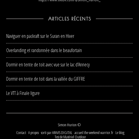
ARTICLES RÉCENTS
Naviguer en packraft sur le Suran en Hiver
Overlanding et randonnée dans le beaufortain
Dormir en tente de toit avec vue sur le lac d’Annecy
Dormir en tente de toit dans la vallée du GIFFRE
Le VTT à Finale ligure
Simon Hurion ©
Contact
A propos
sorti par ARAVIS DIGITAL
accueil the weekend warrior.fr
Le blog
Test de Matériel Outdoor