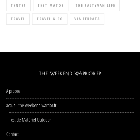
TENTES
TEST MATOS
THE SALTYVAN LIFE
TRAVEL
TRAVEL & CO
VIA FERRATA
THE WEEKEND WARRIOR.FR
A propos
accueil the weekend warrior.fr
Test de Matériel Outdoor
Contact