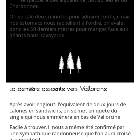
le spectacle des aiguilles vertes, dorées et du
Chardonnet.
On se cale deux minutes pour admirer tout ça mais
nos estomacs nous rappellent à l’ordre, on avale
donc les 50 derniers mètres pour manger face aux
géants haut-savoyards.
La dernière descente vers Vallorcine
Après avoir englouti l’équivalent de deux jours de
calories en sandwichs, on se met en quête du
single qui nous emmènera en bas de Vallorcine.
Facile à trouver, il nous a même été confirmé par
une sympathique randonneuse que l’on aura croisé
à la montée !