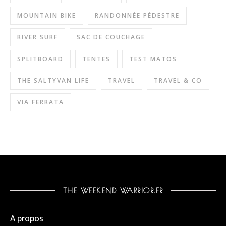
MOUNTAIN BIKE
RANDONNÉE PÉDESTRE
RIVER SURF
SAC DE COUCHAGE
SPLITBOARD
TENTES
TEST MATOS
THE SALTYVAN LIFE
TRAVEL
TRAVEL & CO
VIA FERRATA
THE WEEKEND WARRIOR.FR
A propos