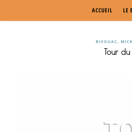
ACCUEIL
LE 
,
BIVOUAC
MIC
Tour du 
T