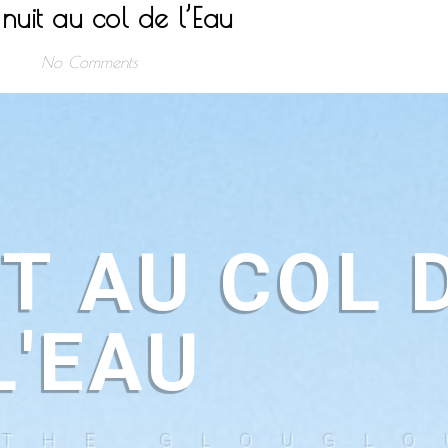
nuit au col de l’Eau
No Comments
T AU COL 
L'EAU
 THE GLOUGL