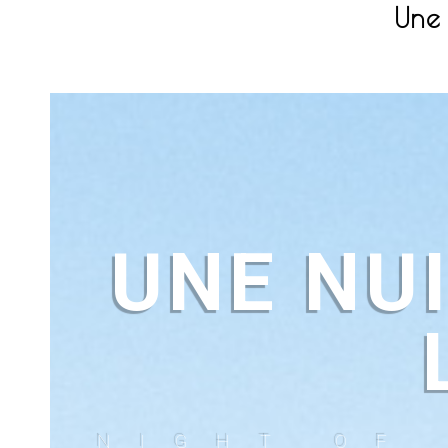
Une 
UNE NUI
NIGHT OF